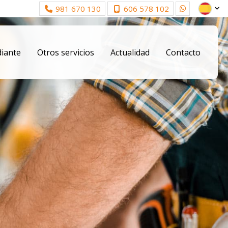
981 670 130
606 578 102
diante
Otros servicios
Actualidad
Contacto